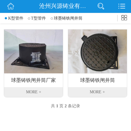
沧州兴源铸业有限公司
网站首页
K型管件
T型管件
球墨铸铁闸井筒
公司简介
信息动态
产品展示
企业文化
球墨铸铁闸井筒厂家
球墨铸铁闸井筒
联系我们
MORE +
MORE +
共
1
页
2
条记录