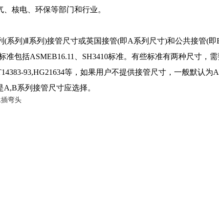
气、核电、环保等部门和行业。
(系列)Ⅱ系列)接管尺寸或英国接管(即A系列尺寸)和公共接管(即
包括ASMEB16.11、SH3410标准。有些标准有两种尺寸，
B/T14383-93,HG21634等，如果用户不提供接管尺寸，一般默认
是A,B系列接管尺寸应选择。
承插弯头