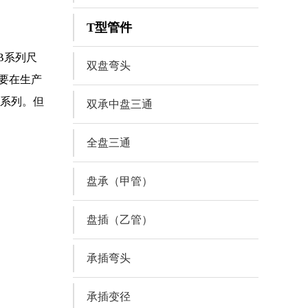
T型管件
B系列尺
双盘弯头
需要在生产
为A系列。但
双承中盘三通
全盘三通
盘承（甲管）
盘插（乙管）
承插弯头
承插变径