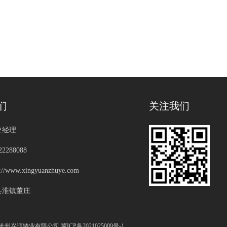
们
关注我们
史经理
2288088
/www.xingyuanzhuye.com
县淮镇董庄
s Reserved 沧州兴源铸业有限公司 冀ICP备2021025009号-1