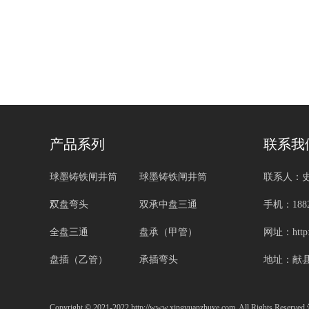
产品系列
联系我
球墨铸铁闸井筒
球墨铸铁闸井筒
联系人：
厂
双盘弯头
双承中盘三通
手机：1882
全盘三通
盘承（甲管）
网址：http:/
盘插（乙管）
承插弯头
地址：献
Copyright © 2021-2022 http://www.xingyuanzhuye.com. All Right