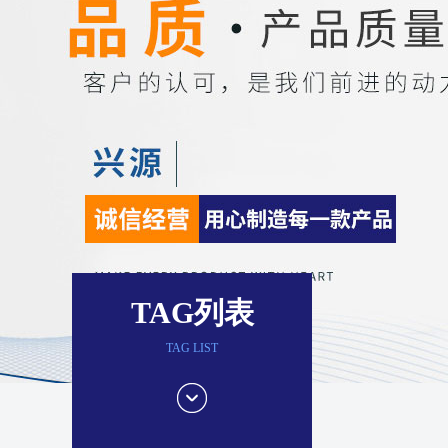
TAG列表
TAG LIST