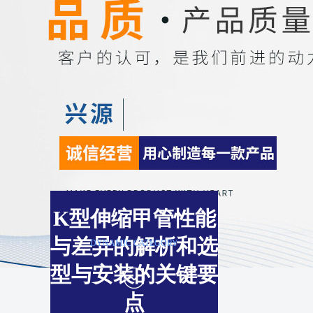
K型伸缩甲管性能
与差异的解析和选
DYNAMIC CATEGORY
型与安装的关键要
点