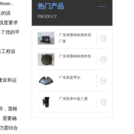
0mm，
热门产品
兰的设
PRODUCT
线度要求
得了优的平
广东球墨铸铁闸井筒
厂家
道工程设
广东球墨铸铁闸井筒
广东双盘弯头
建设和运
广东双承中盘三通
异，需根
、需要确
但仍需结合