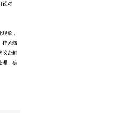
口径对
化现象，
。拧紧螺
橡胶密封
处理，确