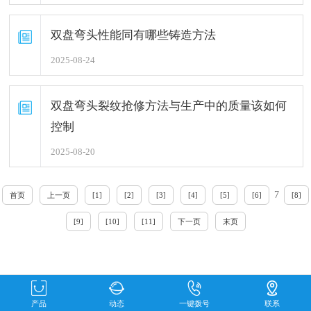
双盘弯头性能同有哪些铸造方法
2025-08-24
双盘弯头裂纹抢修方法与生产中的质量该如何
控制
2025-08-20
7
首页
上一页
[1]
[2]
[3]
[4]
[5]
[6]
[8]
[9]
[10]
[11]
下一页
末页
产品
动态
一键拨号
联系